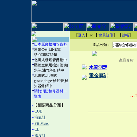
【
登入
】 or 【
會員註冊
】
【
結帳
】
●
日本原廠檢知管資料
產品分類：
消防檢修器材
●
連繫公司LINE電
話:0958877546
●
北川式發煙管促銷中.
產品介紹
●
壓縮空氣用檢知管:如
水質測定
水份,油气等促銷中
●
重金屬計
北川式,北澤式
gastec,drager檢知管,檢
知器促銷中.
●
關於消防檢修器材一
..
覽表
【相關商品分類】
●
COD
●
溶氧計
●
PH Meter
●
CL
●
濁度計
●